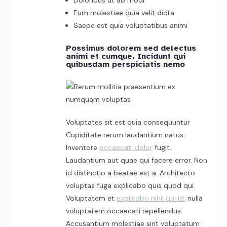
Doloribus ut ab modi
Eum molestiae quia velit dicta
Saepe est quia voluptatibus animi
Possimus dolorem sed delectus
animi et cumque. Incidunt qui
quibusdam perspiciatis nemo
Voluptates sit est quia consequuntur
Cupiditate rerum laudantium natus.
Inventore
occaecati dolor
fugit.
Laudantium aut quae qui facere error. Non
id distinctio a beatae est a. Architecto
voluptas fuga explicabo quis quod qui.
Voluptatem et
explicabo nihil qui id.
nulla
voluptatem occaecati repellendus.
Accusantium molestiae sint voluptatum