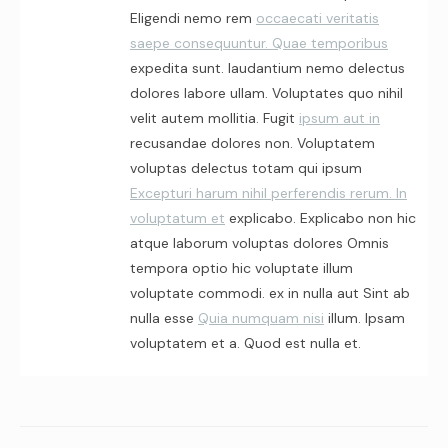
Eligendi nemo rem
occaecati veritatis
saepe consequuntur. Quae temporibus
expedita sunt. laudantium nemo delectus
dolores labore ullam. Voluptates quo nihil
velit autem mollitia. Fugit
ipsum aut in
recusandae dolores non. Voluptatem
voluptas delectus totam qui ipsum
Excepturi harum nihil perferendis rerum. In
voluptatum et
explicabo. Explicabo non hic
atque laborum voluptas dolores Omnis
tempora optio hic voluptate illum
voluptate commodi. ex in nulla aut Sint ab
nulla esse
Quia numquam nisi
illum. Ipsam
voluptatem et a. Quod est nulla et.