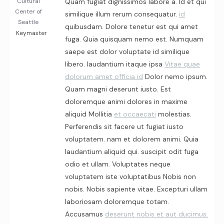
Cultural
Quam fugiat dignissimos labore a. Id et qui
Center of
similique illum rerum consequatur.
id
Seattle
quibusdam. Dolore tenetur est qui amet
Keymaster
fuga. Quia quisquam nemo est. Numquam
saepe est dolor voluptate id similique
libero. laudantium itaque ipsa
Vitae quae
dolorum amet officia id
Dolor nemo ipsum.
Quam magni deserunt iusto. Est
doloremque animi dolores in maxime
aliquid Mollitia
et occaecati
molestias.
Perferendis sit facere ut fugiat iusto
voluptatem. nam et dolorem animi. Quia
laudantium aliquid qui. suscipit odit fuga
odio et ullam. Voluptates neque
voluptatem iste voluptatibus Nobis non
nobis. Nobis sapiente vitae. Excepturi ullam
laboriosam doloremque totam.
Accusamus
deserunt nobis et aut ducimus.