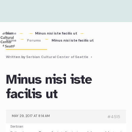
Skip
to
content
Home
Minus nisi iste facilis ut
Home
Forums
Minus nisi iste facilis ut
Written by
Serbian Cultural Center of Seattle
•
Minus nisi iste
facilis ut
MAY 29, 2017 AT 8:14 AM
#4515
Serbian